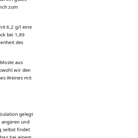
eich zum
it 6,2 g/l eine
ck bei 1,89
genheit des
n Moste aus
obwohl wir den
ines Weines mit
bulation gelegt
n angären und
selbst findet
dass bei einem