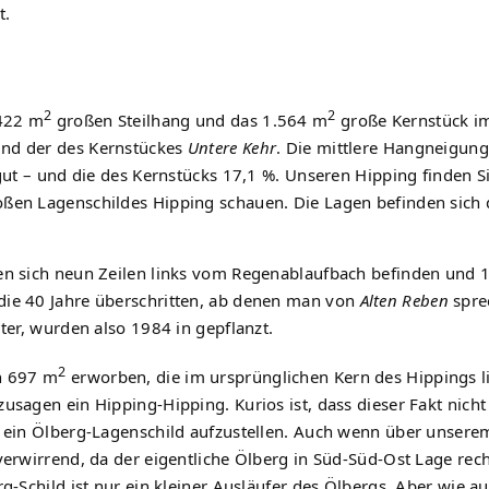
t.
2
2
.422 m
großen Steilhang und das 1.564 m
große Kernstück 
nd der des Kernstückes
Untere Kehr
. Die mittlere Hangneigung
ngut – und die des Kernstücks 17,1 %. Unseren Hipping finden S
oßen Lagenschildes Hipping schauen. Die Lagen befinden sich
en sich neun Zeilen links vom Regenablaufbach befinden und 1
die 40 Jahre überschritten, ab denen man von
Alten Reben
spre
ter, wurden also 1984 in gepflanzt.
2
on 697 m
erworben, die im ursprünglichen Kern des Hippings l
ozusagen ein Hipping-Hipping. Kurios ist, dass dieser Fakt nicht
, ein Ölberg-Lagenschild aufzustellen. Auch wenn über unserem
verwirrend, da der eigentliche Ölberg in Süd-Süd-Ost Lage rec
g-Schild ist nur ein kleiner Ausläufer des Ölbergs. Aber wie au