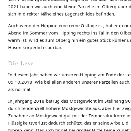
2021 haben wir auch eine kleine Parzelle im Ölberg über d
sich in direkter Nähe eines Lagenschildes befinden.
Auch wenn der Hipping eine reine Ostlage ist, hat er den
Abend im Sommer vom Hipping rechts ins Tal in den Ölbe
warm ist, wird es zum Ölberg hin ein gutes Stück kühler u
Hosen körperlich spürbar.
Die Lese
In diesem Jahr haben wir unseren Hipping am Ende der Le
05.10.2018. Wie bei allen anderen unserer Parzellen auch
als normal.
In Jahrgang 2018 betrug das Mostgewicht im Steilhang 90
durch tendenziell höhere Mostgewichte aus, aber hier zei
Zunahme an Mostgewicht gut mit der Temperatur korreliert, 
Flüssigkeitsverlust dadurch schützt, das er seine Arbeit, d
führen kann. Dadurch findet bei großer Hitze keine Zunah