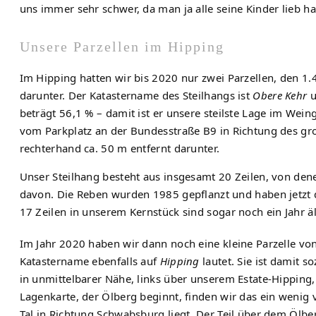
uns immer sehr schwer, da man ja alle seine Kinder lieb ha
Unsere Parzellen im Hipping
Im Hipping hatten wir bis 2020 nur zwei Parzellen, den 1
darunter. Der Katastername des Steilhangs ist
Obere Kehr
u
beträgt 56,1 % – damit ist er unsere steilste Lage im Wei
vom Parkplatz an der Bundesstraße B9 in Richtung des gr
rechterhand ca. 50 m entfernt darunter.
Unser Steilhang besteht aus insgesamt 20 Zeilen, von den
davon. Die Reben wurden 1985 gepflanzt und haben jetzt 
17 Zeilen in unserem Kernstück sind sogar noch ein Jahr äl
Im Jahr 2020 haben wir dann noch eine kleine Parzelle v
Katastername ebenfalls auf
Hipping
lautet. Sie ist damit s
in unmittelbarer Nähe, links über unserem Estate-Hipping
Lagenkarte, der Ölberg beginnt, finden wir das ein wenig 
Tal in Richtung Schwabsburg liegt. Der Teil über dem Ölber