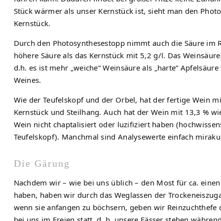
Stück wärmer als unser Kernstück ist, sieht man den Pho
Kernstück.
Durch den Photosynthesestopp nimmt auch die Säure im Reif
höhere Säure als das Kernstück mit 5,2 g/l. Das Weinsäure
d.h. es ist mehr „weiche“ Weinsäure als „harte“ Apfelsäur
Weines.
Wie der Teufelskopf und der Orbel, hat der fertige Wein m
Kernstück und Steilhang. Auch hat der Wein mit 13,3 % wi
Wein nicht chaptalisiert oder luzifiziert haben (hochwisse
Teufelskopf). Manchmal sind Analysewerte einfach miraku
Die Gärung
Nachdem wir – wie bei uns üblich – den Most für ca. einen 
haben, haben wir durch das Weglassen der Trockeneiszuga
wenn sie anfangen zu böchsern, geben wir Reinzuchthefe 
bei uns im Freien statt, d. h. unsere Fässer stehen währe