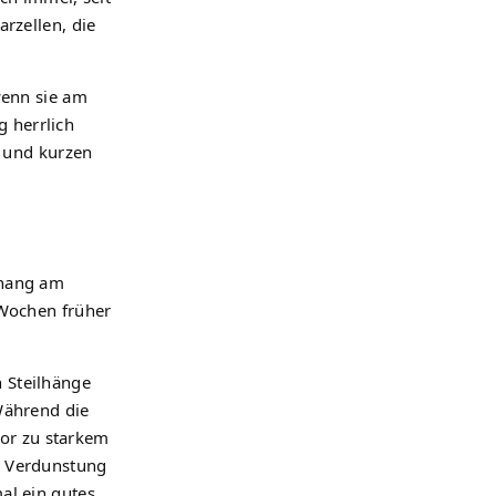
rzellen, die
wenn sie am
 herrlich
t und kurzen
lhang am
 Wochen früher
 Steilhänge
Während die
vor zu starkem
ur Verdunstung
al ein gutes