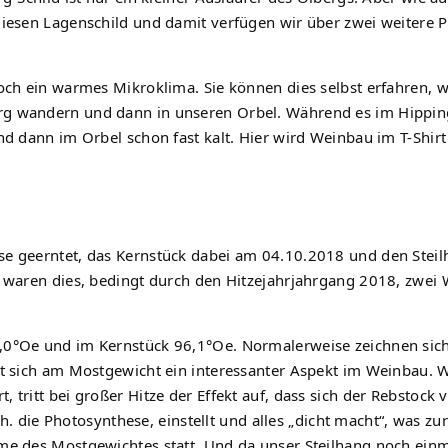
iesen Lagenschild und damit verfügen wir über zwei weitere Pa
noch ein warmes Mikroklima. Sie können dies selbst erfahren, 
rg wandern und dann in unseren Orbel. Während es im Hipping
nd dann im Orbel schon fast kalt. Hier wird Weinbau im T-Shir
se geerntet, das Kernstück dabei am 04.10.2018 und den Stei
, waren dies, bedingt durch den Hitzejahrjahrgang 2018, zwei
,0°Oe und im Kernstück 96,1°Oe. Normalerweise zeichnen sich
gt sich am Mostgewicht ein interessanter Aspekt im Weinbau. 
tritt bei großer Hitze der Effekt auf, dass sich der Rebstock 
. h. die Photosynthese, einstellt und alles „dicht macht“, was z
me des Mostgewichtes statt. Und da unser Steilhang noch einm