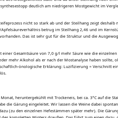
tosynthesestopp deutlich am niedrigeren Mostgewicht im Vergl
eprozess nicht so stark ab und der Steilhang zeigt deshalb m
/Apfelsäureverhältnis betrug im Steilhang 2,46 und im Kernstü
e vorhanden. Das ist sehr gut für die Struktur und die Ausgewo
it einer Gesamtsäure von 7,0 g/l mehr Säure wie die einzelne
eder mehr Alkohol als er nach der Mostanalyse haben sollte, 
nschaftlich-önologische Erklärung: Luzifizierung = Verschnitt e
lös.
Monat, heruntergekühlt mit Trockeneis, bei ca. 3°C auf die Sta
be die Gärung eingeleitet. Wir lassen die Weine dabei sponta
dazu (zu den einzelnen Hefestämmen später mehr). Die Gärung 
nd des kompletten Winters draußen. Das führt zum einen dazu, 