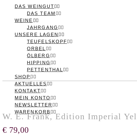
DAS WEINGUT
DAS TEAM
WEINE
JAHRGANG
UNSERE LAGEN
TEUFELSKOPF
ORBEL
ÖLBERG
HIPPING
PETTENTHAL
SHOP
AKTUELLES
KONTAKT
MEIN KONTO
NEWSLETTER
WARENKORB
W. E. Frank, Edition Imperial Ye
€
79,00