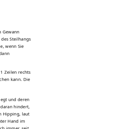
im Gewann
 des Steilhangs
ie, wenn Sie
 dann
1 Zeilen rechts
chen kann. Die
iegt und deren
 daran hindert,
 Hipping, laut
hter Hand im
ch immer, seit