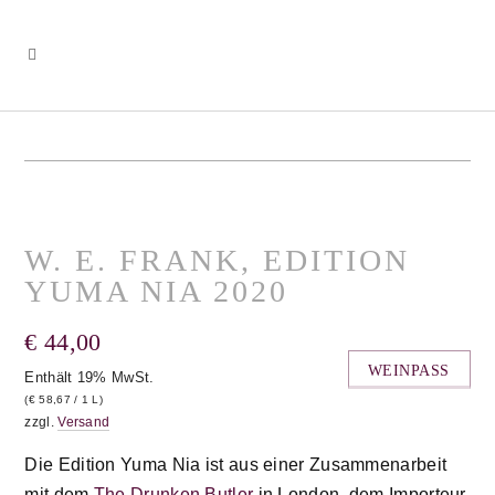
W. E. FRANK, EDITION
YUMA NIA 2020
€
44,00
WEINPASS
Enthält 19% MwSt.
(
€
58,67
/ 1 L)
zzgl.
Versand
Die Edition Yuma Nia ist aus einer Zusammenarbeit
mit dem
The Drunken Butler
in London, dem Importeur